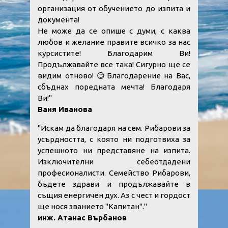
организация от обучението до изпита и
документа!
Не може да се опише с думи, с каква
любов и желание правите всичко за нас
курсистите! Благодарим Ви!
Продължавайте все така! Сигурно ще се
видим отново! 😊Благодарение на Вас,
сбъднах поредната мечта! Благодаря
Ви!"
Ваня Иванова
"Искам да благодаря на сем. Рибарови за
усърдността, с която ни подготвиха за
успешното ни представяне на изпита.
Изключителни себеотдадени
професионалисти. Семейство Рибарови,
бъдете здрави и продължавайте в
същия енергичен дух. Аз с чест и гордост
ще нося званието "Капитан"."
инж. Атанас Върбанов