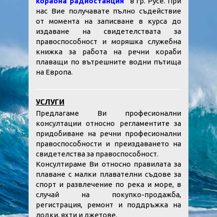
корабна радиостанция"
в гр. Русе. При
нас Вие получавате пълно съдействие
от момента на записване в курса до
издаване на свидетелствата за
правоспособност и моряшка служебна
книжка за работа на речни кораби
плаващи по вътрешните водни пътища
на Европа.
УСЛУГИ
Предлагаме Ви професионални
консултации относно регламентите за
придобиване на речни професионални
правоспособности и преиздаването на
свидетелства за правоспособност.
Консултираме Ви относно правилата за
плаване с малки плавателни съдове за
спорт и развлечение по река и море, в
случай на покупко-продажба,
регистрация, ремонт и поддръжка на
лодки, яхти и джетове.