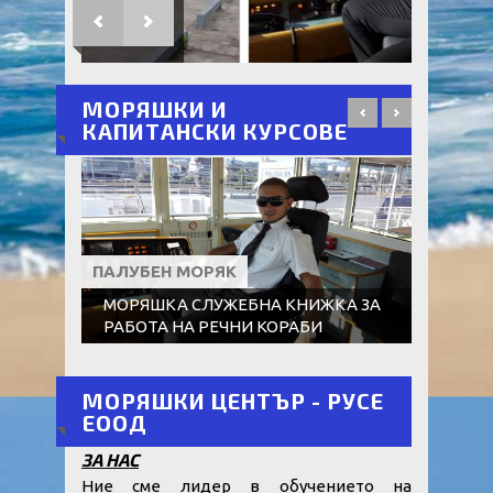
МОРЯШКИ И
КАПИТАНСКИ КУРСОВЕ
ПАЛУБЕН МОРЯК
КУРС
МОРЯШКА СЛУЖЕБНА КНИЖКА ЗА
СВИ
РАБОТА НА РЕЧНИ КОРАБИ
КОР
МОРЯШКИ ЦЕНТЪР - РУСЕ
ЕООД
ЗА НАС
Ние сме лидер в обучението на