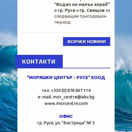
"Водач на малък кораб"
в
гр. Русе
и
гр. Свищов
за
следващия тригодишен
период.
ВСИЧКИ НОВИНИ
КОНТАКТИ
"МОРЯШКИ ЦЕНТЪР - РУСЕ" ЕООД
тел. +359 (0) 878 867 114
e-mail: mor_centre@abv.bg
www.morcentre.com
ОФИС
гр. Русе, ул. "Бистрица" № 3