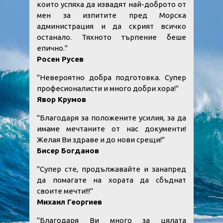
които успяха да извадят най-доброто от
мен за изпитите пред Морска
администрация и да скрият всичко
останало. Тяхното търпение беше
епично."
Росен Русев
"Невероятно добра подготовка. Супер
професионалисти и много добри хора!"
Явор Крумов
"Благодаря за положените усилия, за да
имаме мечтаните от нас документи!
Желая Ви здраве и до нови срещи!"
Бисер Богданов
"Супер сте, продължавайте и занапред
да помагате на хората да сбъднат
своите мечти!!!"
Михаил Георгиев
"Благодаря Ви много за цялата