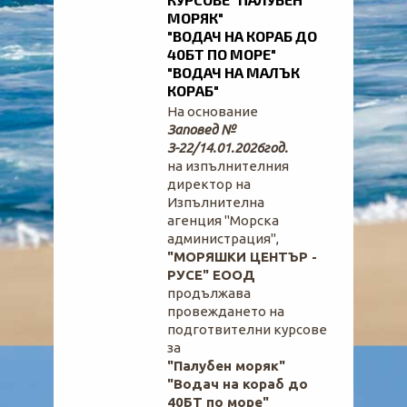
МОРЯК"
"ВОДАЧ НА КОРАБ ДО
40БТ ПО МОРЕ"
"ВОДАЧ НА МАЛЪК
КОРАБ"
На основание
Заповед №
З-22/14.01.2026год.
на изпълнителния
директор на
Изпълнителна
агенция
"Морска
администрация",
"МОРЯШКИ ЦЕНТЪР -
РУСЕ" ЕООД
продължава
провеждането на
подготвителни курсове
за
"Палубен моряк"
"Водач на кораб до
40БТ по море"