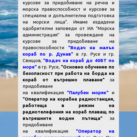
курсове за придобиване на речна и
морска правоспособност и курсове за
специална и допълнителна подготовка
на морски лица“. Имаме издадени
одобрителни заповеди от ИА "Морска
администрация" за провеждане на
курсове за придобиване на
правоспособности
"Водач на малък
кораб по р. Дунав"
в гр. Русе и гр.
Свищов,
"Водач на кораб до 40БТ по
море"
в гр. Русе,
"Основно обучение по
безопасност при работа на борда на
кораб от вътрешно плаване"
за
придобиване
на квалификация
"Палубен моряк"
и
"Оператор на корабна радиостанция,
работеща в режим на
радиотелефония на кораб плаващ по
вътрешните водни пътища"
за
придобиване
на квалификация
"Оператор на