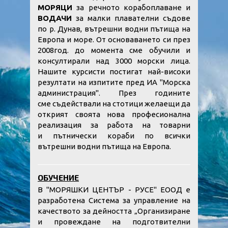
МОРЯЦИ
за речното корабоплаване и
ВОДАЧИ
за малки плавателни съдове
по р. Дунав, вътрешни водни пътища на
Европа и море. От основаването си през
2008год. до момента сме обучили и
консултирали над 3000 морски лица.
Нашите курсисти постигат най-високи
резултати на изпитите пред ИА "Морска
администрация". През годините
сме съдействали на стотици желаещи да
открият своята нова професионална
реализация за работа на товарни
и пътнически кораби по всички
вътрешни водни пътища на Европа.
ОБУЧЕНИЕ
В "МОРЯШКИ ЦЕНТЪР - РУСЕ" ЕООД е
разработена Система за управление на
качеството за дейността „Организиране
и провеждане на подготвителни